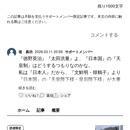
残り
1000
文字
この記事は月額を支払うサポートメンバー限定記事です。本文の内容に触
れる際はご注意ください。
コメントする
堤 昌功
2026.03.11 20:59
サポートメンバー
『徳野英治』『太田洪量』よ、『日本国』の『天
皇制』はどうするつもりなのかな。
私は『日本人』だから、『文鮮明・韓鶴子』より
『日本国』の『天皇陛下様・皇后陛下様』が大事
だ。
続きを読む
『文鮮明・韓鶴子家庭子孫』より『日本国』の
いいね！
返信
シェア
『御皇室』の方が大事だ。
『徳野英治・太田洪量』御前達も『日本国』の政
ホーム
記事
概要
治家を目指すのであれば、そこをハッキリと悟っ
た心情態度言動行動をせんといかんぞ。
善いな。
読者限定