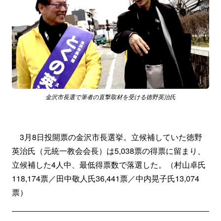
金沢市長選で筆者の直撃取材を受ける徳野英治氏
3月8日投開票の金沢市長選挙。立候補していた徳野
英治氏（元統一教会会長）は5,038票の得票に留まり、
立候補した4人中、最低得票数で落選した。（村山卓氏
118,174票／田中敬人氏36,441票／中内晃子氏13,074
票）