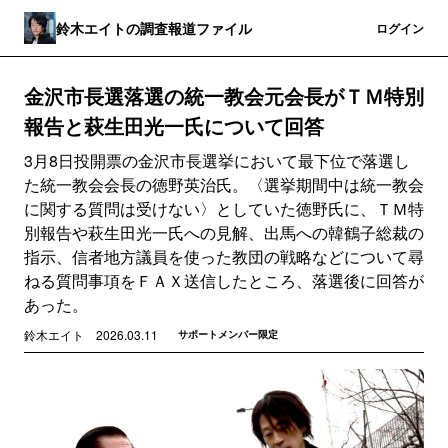
鈴木エイトの調査報道ファイル
登録
ログイン
金沢市長選落選の統一教会元会長がＴＭ特別
報告と萩生田光一氏について回答
3月8日投開票の金沢市長選挙において最下位で落選し
た統一教会会長の徳野英治氏。〈選挙期間中は統一教会
に関する質問は受けない〉としていた徳野氏に、ＴＭ特
別報告や萩生田光一氏への見解、出馬への韓鶴子総裁の
指示、信者地方議員を使った教団の戦略などについて尋
ねる質問事項をＦＡＸ送信したところ、落選後に回答が
あった。
鈴木エイト
2026.03.11
サポートメンバー限定