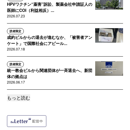
HPVワクチン“薬害”訴訟、製薬会社申請証人の
医師にCOI（利益相反）...
以上。
2026.07.23
堤 昌功(つつみ まさのり)。拝。
読者限定
成約ビルからの退去が進むなか、「被害者アン
ケート」で国際社会にアピール...
2026.07.18
読者限定
統一教会ビルから関連団体が一斉退去へ、新団
体の拠点は
2026.06.17
もっと読む
読者限定
「違いますね。言ってません」山上徹也被告が
浅野健一氏の書籍の問題箇所を...
2026.06.16