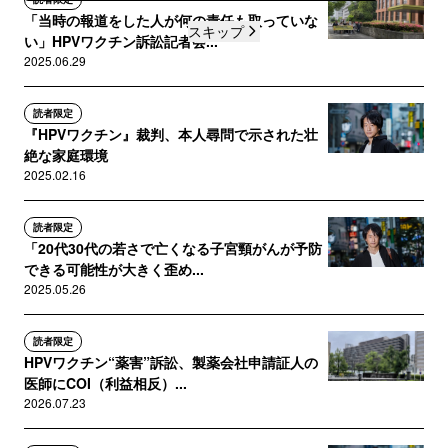
「当時の報道をした人が何の責任も取っていな
スキップ
い」HPVワクチン訴訟記者会...
2025.06.29
読者限定
『HPVワクチン』裁判、本人尋問で示された壮
絶な家庭環境
2025.02.16
読者限定
「20代30代の若さで亡くなる子宮頸がんが予防
できる可能性が大きく歪め...
2025.05.26
読者限定
HPVワクチン“薬害”訴訟、製薬会社申請証人の
医師にCOI（利益相反）...
2026.07.23