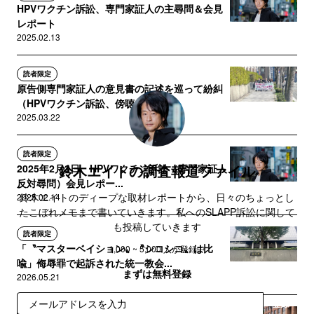
HPVワクチン訴訟、専門家証人の主尋問＆会見
レポート
2025.02.13
読者限定
原告側専門家証人の意見書の記述を巡って紛糾
（HPVワクチン訴訟、傍聴＆...
2025.03.22
読者限定
鈴木エイトの調査報道ファイル
2025年2月3日、HPVワクチン訴訟（専門家証人
反対尋問）会見レポー...
鈴木エイトのディープな取材レポートから、日々のちょっとし
2025.02.14
たこぼれメモまで書いていきます。私へのSLAPP訴訟に関して
も投稿していきます
読者限定
「〝マスターベイション〟〝シコシコ〟は比
1,000 ~ 5,000 人が登録中
喩」侮辱罪で起訴された統一教会...
まずは無料登録
2026.05.21
登録
読者限定