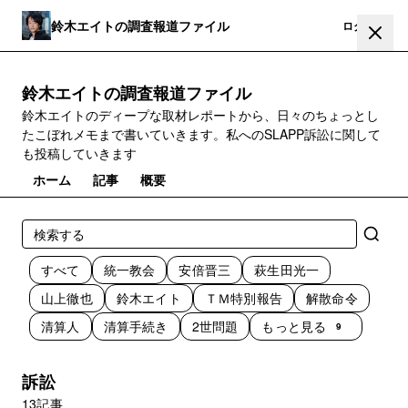
鈴木エイトの調査報道ファイル
登録
ログイン
鈴木エイトの調査報道ファイル
鈴木エイトのディープな取材レポートから、日々のちょっとし
たこぼれメモまで書いていきます。私へのSLAPP訴訟に関して
も投稿していきます
ホーム
記事
概要
すべて
統一教会
安倍晋三
萩生田光一
山上徹也
鈴木エイト
ＴＭ特別報告
解散命令
清算人
清算手続き
2世問題
もっと見る
9
訴訟
13記事