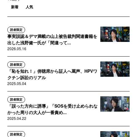
新着
人気
読者限定
事実誤認＆デマ満載の山上被告裁判関連書籍を
出した浅野健一氏が「間違って...
2026.05.16
読者限定
「恥を知れ！」傍聴席から証人へ罵声、HPVワ
クチン訴訟のリアル
2025.05.04
読者限定
「誤った方向に誘導」「SOSを受け止められな
かった周りの大人が一番責め...
2025.04.22
読者限定